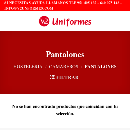
Saltar
SI NECESITAS AYUDA LLAMANOS TLF 951 405 132 - 640 075 148 -
INFO@V2UNFORMES.COM
al
contenido
Pantalones
PANTALONES
HOSTELERIA
/
CAMAREROS
/
FILTRAR
No se han encontrado productos que coincidan con tu
selección.