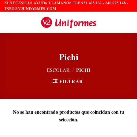
Saltar
SI NECESITAS AYUDA LLAMANOS TLF 951 405 132 - 640 075 148 -
INFO@V2UNFORMES.COM
al
contenido
Pichi
PICHI
ESCOLAR
/
FILTRAR
No se han encontrado productos que coincidan con tu
selección.