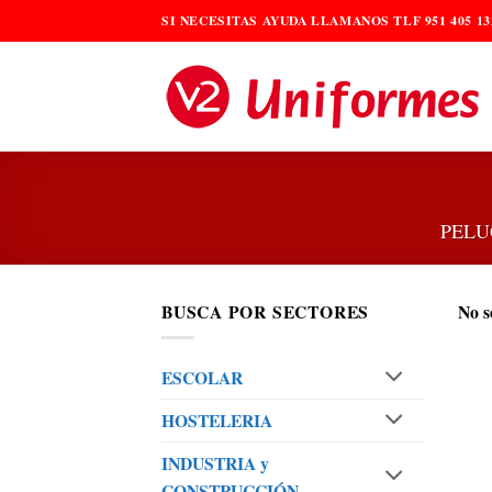
Saltar
SI NECESITAS AYUDA LLAMANOS TLF 951 405 13
al
contenido
PELU
BUSCA POR SECTORES
No s
ESCOLAR
HOSTELERIA
INDUSTRIA y
CONSTRUCCIÓN