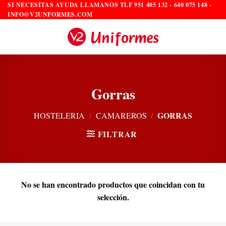
Saltar
SI NECESITAS AYUDA LLAMANOS TLF 951 405 132 - 640 075 148 -
INFO@V2UNFORMES.COM
al
contenido
Gorras
GORRAS
HOSTELERIA
/
CAMAREROS
/
FILTRAR
No se han encontrado productos que coincidan con tu
selección.