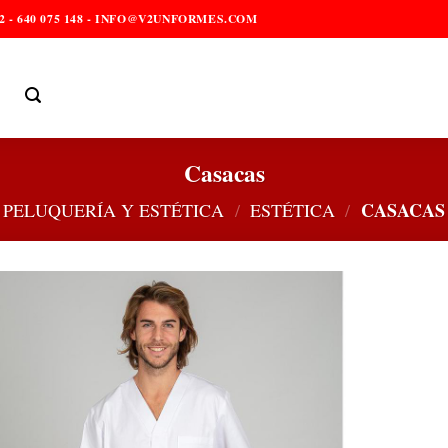
2 - 640 075 148 - INFO@V2UNFORMES.COM
Casacas
CASACAS
PELUQUERÍA Y ESTÉTICA
/
ESTÉTICA
/