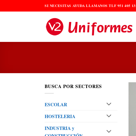
Saltar
SI NECESITAS AYUDA LLAMANOS TLF 951 405 13
al
contenido
BUSCA POR SECTORES
ESCOLAR
HOSTELERIA
INDUSTRIA y
CONSTRUCCIÓN