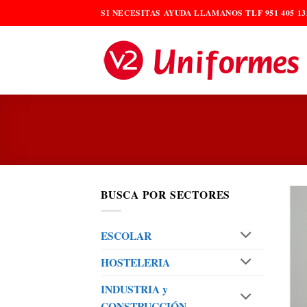
Saltar
SI NECESITAS AYUDA LLAMANOS TLF 951 405 13
al
contenido
BUSCA POR SECTORES
ESCOLAR
HOSTELERIA
INDUSTRIA y
CONSTRUCCIÓN