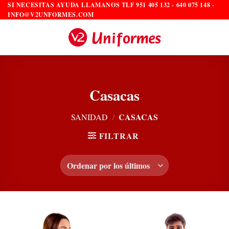
Saltar
SI NECESITAS AYUDA LLAMANOS TLF 951 405 132 - 640 075 148 -
INFO@V2UNFORMES.COM
al
contenido
Casacas
CASACAS
SANIDAD
/
FILTRAR