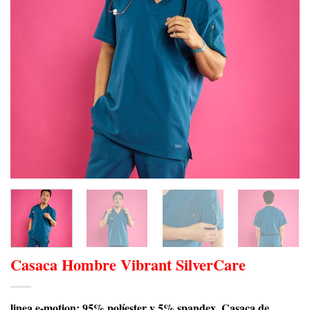
Casaca Hombre Vibrant SilverCare
linea e-motion: 95% políester y 5% spandex. Casaca de