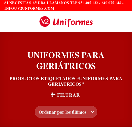
Saltar
SI NECESITAS AYUDA LLAMANOS TLF 951 405 132 - 640 075 148 -
INFO@V2UNFORMES.COM
al
contenido
UNIFORMES PARA
GERIÁTRICOS
PRODUCTOS ETIQUETADOS “UNIFORMES PARA
GERIÁTRICOS”
FILTRAR