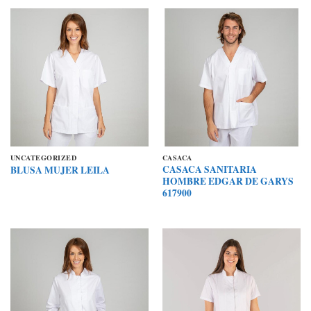
UNCATEGORIZED
CASACA
CASACA SANITARIA
BLUSA MUJER LEILA
HOMBRE EDGAR DE GARYS
617900