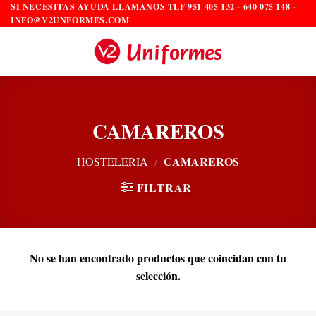
Saltar
SI NECESITAS AYUDA LLAMANOS TLF 951 405 132 - 640 075 148 -
INFO@V2UNFORMES.COM
al
contenido
CAMAREROS
CAMAREROS
HOSTELERIA
/
FILTRAR
No se han encontrado productos que coincidan con tu
selección.