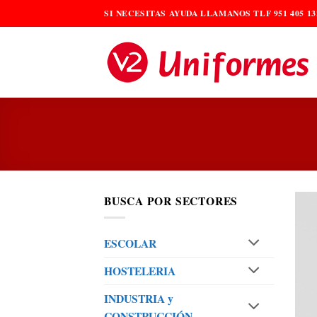
Saltar
SI NECESITAS AYUDA LLAMANOS TLF 951 405 13
al
contenido
BUSCA POR SECTORES
ESCOLAR
HOSTELERIA
INDUSTRIA y
CONSTRUCCIÓN