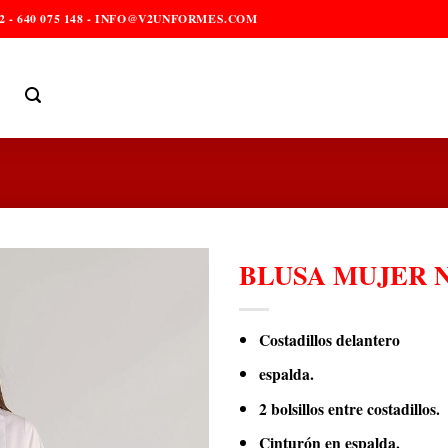
2 - 640 075 148 - INFO@V2UNFORMES.COM
BLUSA MUJER 
Costadillos delantero
espalda.
2 bolsillos entre costadillos.
Cinturón en espalda.