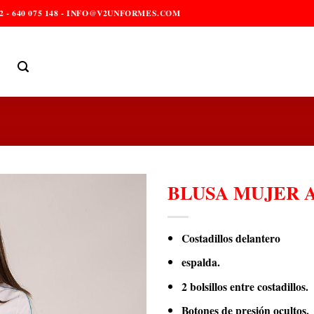
2 - 640 075 148 - INFO@V2UNFORMES.COM
BLUSA MUJER 
Costadillos delantero
espalda.
2 bolsillos entre costadillos.
Botones de presión ocultos.