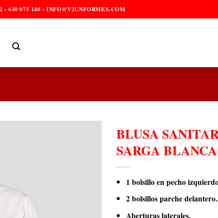
2 - 640 075 148 - INFO@V2UNFORMES.COM
BLUSA SANITAR
SARGA BLANCA
1 bolsillo en pecho izquierdo
2 bolsillos parche delantero.
Aberturas laterales.