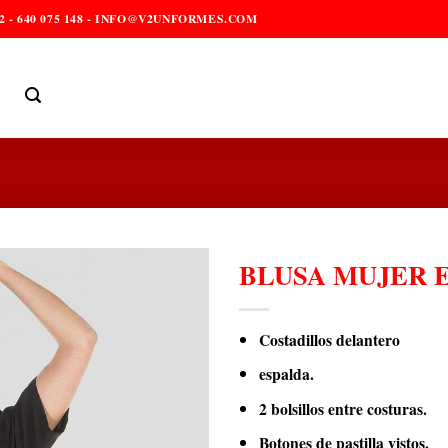
2 - 640 075 148 - INFO@V2UNFORMES.COM
BLUSA MUJER
Costadillos delantero
espalda.
2 bolsillos entre costuras.
Botones de pastilla vistos.