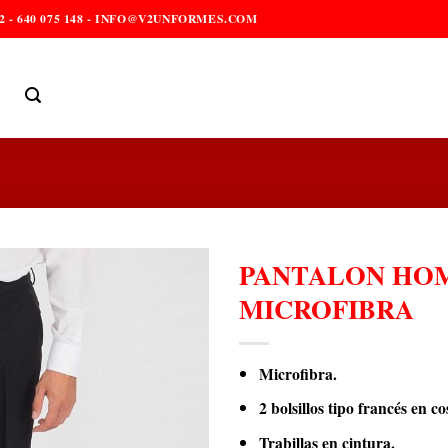
2 - 640 075 148 - INFO@V2UNFORMES.COM
PANTALON HO
MICROFIBRA
Microfibra.
2 bolsillos tipo francés en c
Trabillas en cintura.