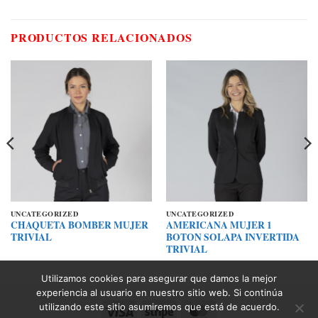
PRODUCTOS RELACIONADOS
UNCATEGORIZED
UNCATEGORIZED
CHAQUETA BOMBER MUJER
AMERICANA MUJER 1
TRIVIAL
BOTON SOLAPA INVERTIDA
TRIVIAL
Utilizamos cookies para asegurar que damos la mejor
experiencia al usuario en nuestro sitio web. Si continúa
utilizando este sitio asumiremos que está de acuerdo.
Visa
Stripe
MasterCard