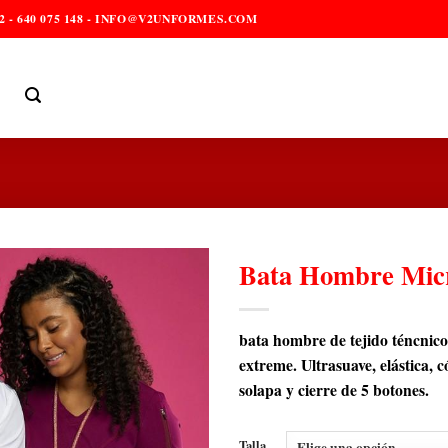
2 - 640 075 148 - INFO@V2UNFORMES.COM
Bata Hombre Mic
bata hombre de tejido téncnic
extreme. Ultrasuave, elástica,
solapa y cierre de 5 botones.
Talla