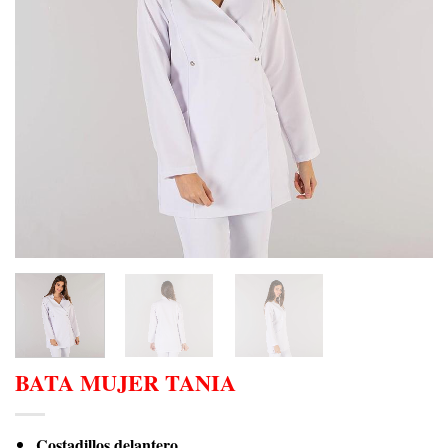
BATA MUJER TANIA
Costadillos delantero