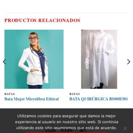
PRODUCTOS RELACIONADOS
BATAS
BATAS
Bata Mujer Microfibra Ethical
BATA QUIRÚRGICA BS00H301
Utilizamos cookies para asegurar que damos la mejor
experiencia al usuario en nuestro sitio web. Si continúa
utilizando este sitio asumiremos que está de acuerdo.
Visa
Stripe
MasterCard