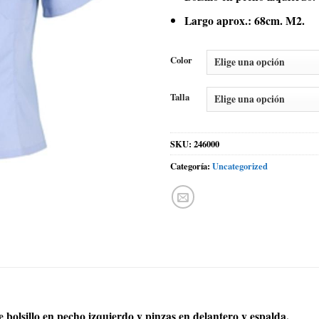
Largo aprox.: 68cm. M2.
Color
Talla
SKU:
246000
Categoría:
Uncategorized
bolsillo en pecho izquierdo y pinzas en delantero y espalda.