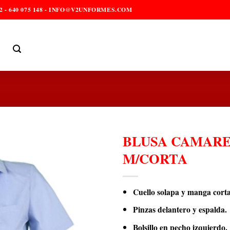
2 - 640 075 148 - INFO@V2UNFORMES.COM
BLUSA CAMAR
M/CORTA
Cuello solapa y manga corta
Pinzas delantero y espalda.
Bolsillo en pecho izquierdo.