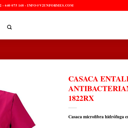
2 - 640 075 148 - INFO@V2UNFORMES.COM
CASACA ENTAL
ANTIBACTERIA
1822RX
Casaca microfibra hidrófuga e