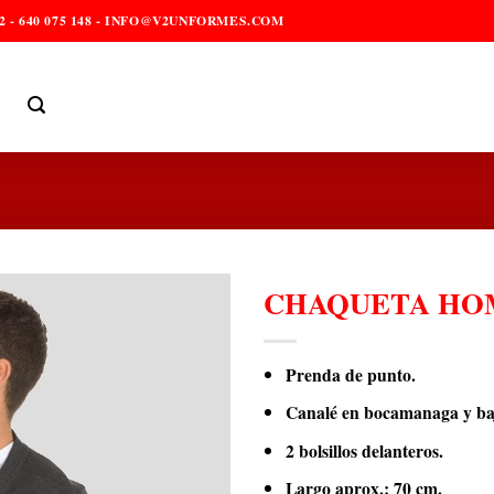
2 - 640 075 148 - INFO@V2UNFORMES.COM
CHAQUETA HO
Prenda de punto.
Canalé en bocamanaga y ba
2 bolsillos delanteros.
Largo aprox.: 70 cm.