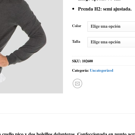
Prenda H2: semi ajustada.
Color
Talla
SKU:
102600
Categoría:
Uncategorized
uello pico y dos bolsillos delanteros. Confeccionada en punto acrí