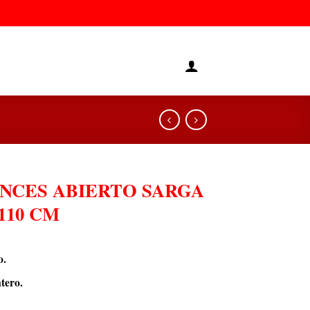
NCES ABIERTO SARGA
110 CM
o.
tero.