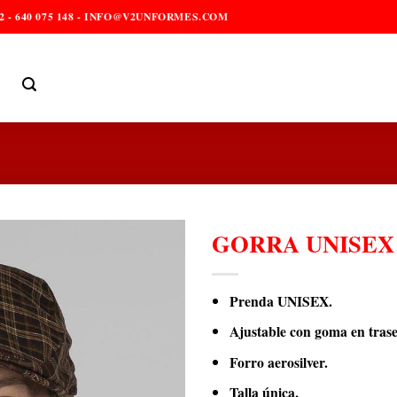
2 - 640 075 148 - INFO@V2UNFORMES.COM
GORRA UNISEX
Prenda UNISEX.
Ajustable con goma en trase
Forro aerosilver.
Talla única.