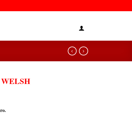
 WELSH
ro.