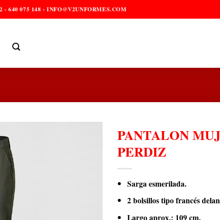
2 - 640 075 148 - INFO@V2UNFORMES.COM
PANTALON MUJ
PERDIZ
Sarga esmerilada.
2 bolsillos tipo francés dela
Largo aprox.: 109 cm.