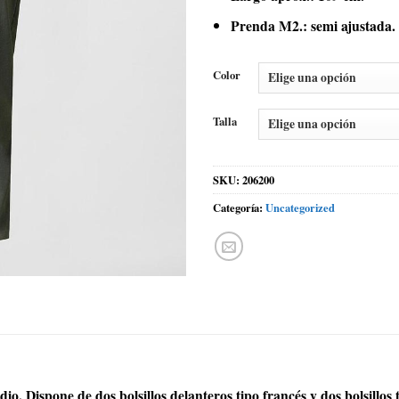
Prenda M2.: semi ajustada.
Color
Talla
SKU:
206200
Categoría:
Uncategorized
o. Dispone de dos bolsillos delanteros tipo francés y dos bolsillos 