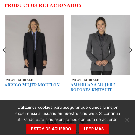
PRODUCTOS RELACIONADOS
UNCATEGORIZED
UNCATEGORIZED
AMERICANA MUJER 2
ABRIGO MUJER MOUFLON
BOTONES KNITSUIT
Utilizamos cookies para asegurar que damos la mejor
experiencia al usuario en nuestro sitio web. Si continúa
utilizando este sitio asumiremos que está de acuerdo.
Visa
Stripe
MasterCard
ESTOY DE ACUERDO
LEER MÁS
Copyright 2026 ©
ZARAN 2030 SL