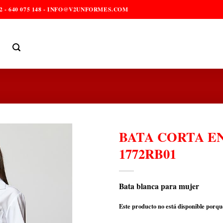
2 - 640 075 148 - INFO@V2UNFORMES.COM
BATA CORTA E
1772RB01
Bata blanca para mujer
Este producto no está disponible porqu