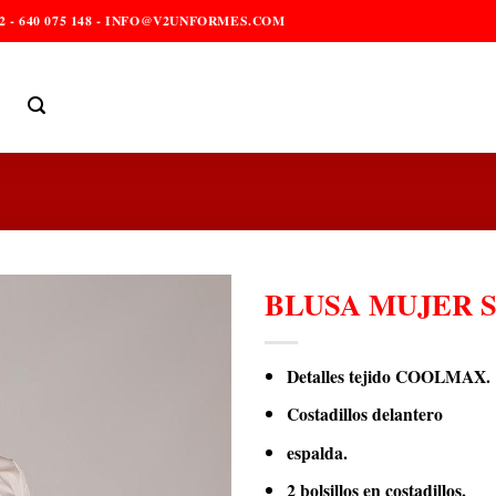
2 - 640 075 148 - INFO@V2UNFORMES.COM
BLUSA MUJER S
Detalles tejido COOLMAX.
Costadillos delantero
espalda.
2 bolsillos en costadillos.