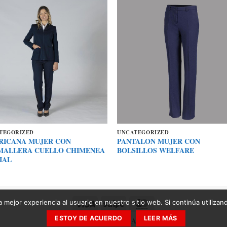
TEGORIZED
UNCATEGORIZED
RICANA MUJER CON
PANTALON MUJER CON
MALLERA CUELLO CHIMENEA
BOLSILLOS WELFARE
IAL
Visa
Stripe
MasterCard
 mejor experiencia al usuario en nuestro sitio web. Si continúa utiliza
ESTOY DE ACUERDO
LEER MÁS
Copyright 2026 ©
ZARAN 2030 SL