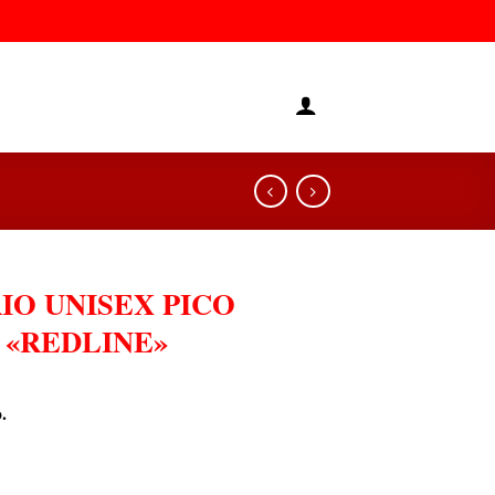
IO UNISEX PICO
 «REDLINE»
.