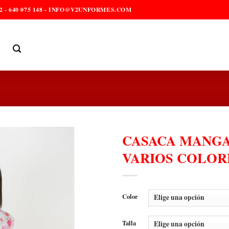
2 - 640 075 148 - INFO@V2UNFORMES.COM
CASACA MANGA
VARIOS COLOR
Color
Talla