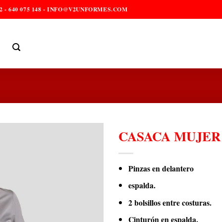
2 - 640 075 148 - INFO@V2UNFORMES.COM
CASACA MUJER
Pinzas en delantero
espalda.
2 bolsillos entre costuras.
Cinturón en espalda.