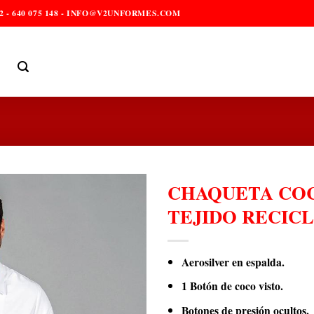
2 - 640 075 148 - INFO@V2UNFORMES.COM
CHAQUETA COC
TEJIDO RECIC
Aerosilver en espalda.
1 Botón de coco visto.
Botones de presión ocultos.