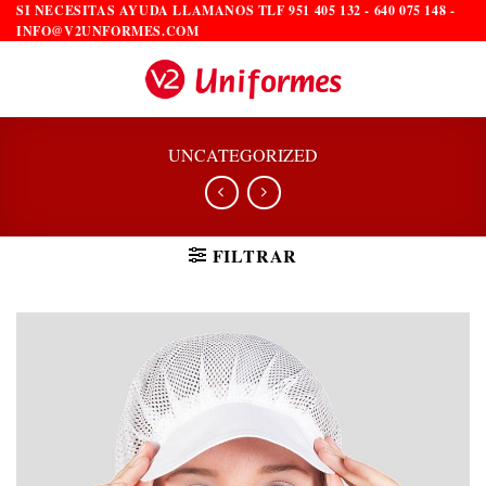
Saltar
SI NECESITAS AYUDA LLAMANOS TLF 951 405 132 - 640 075 148 -
INFO@V2UNFORMES.COM
al
contenido
UNCATEGORIZED
FILTRAR