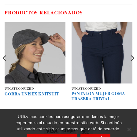
PRODUCTOS RELACIONADOS
UNCATEGORIZED
UNCATEGORIZED
PANTALON MUJER GOMA
GORRA UNISEX KNITSUIT
TRASERA TRIVIAL
Utilizamos cookies para asegurar que damos la mejor
experiencia al usuario en nuestro sitio web. Si continúa
utilizando este sitio asumiremos que está de acuerdo.
Visa
Stripe
MasterCard