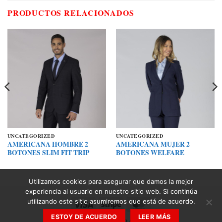
PRODUCTOS RELACIONADOS
UNCATEGORIZED
UNCATEGORIZED
AMERICANA HOMBRE 2
AMERICANA MUJER 2
BOTONES SLIM FIT TRIP
BOTONES WELFARE
Utilizamos cookies para asegurar que damos la mejor
experiencia al usuario en nuestro sitio web. Si continúa
utilizando este sitio asumiremos que está de acuerdo.
Visa
Stripe
MasterCard
ESTOY DE ACUERDO
LEER MÁS
Copyright 2026 ©
ZARAN 2030 SL