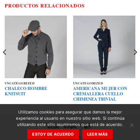
PRODUCTOS RELACIONADOS
UNCATEGORIZED
UNCATEGORIZED
CHALECO HOMBRE
AMERICANA MUJER CON
KNITSUIT
CREMALLERA CUELLO
CHIMENEA TRIVIAL
Utilizamos cookies para asegurar que damos la mejor
experiencia al usuario en nuestro sitio web. Si continúa
utilizando este sitio asumiremos que está de acuerdo.
Visa
Stripe
MasterCard
ESTOY DE ACUERDO
LEER MÁS
Copyright 2026 ©
ZARAN 2030 SL