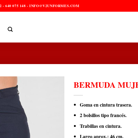
2 - 640 075 148 - INFO@V2UNFORMES.COM
BERMUDA MUJ
Goma en cintura trasera.
2 bolsillos tipo francés.
Trabillas en cintura.
Largo aprox.: 46 cm.