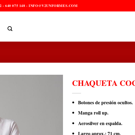
2 - 640 075 148 - INFO@V2UNFORMES.COM
CHAQUETA COC
Botones de presión ocultos.
Manga roll up.
Aerosilver en espalda.
Largo aprox.: 71 cm.