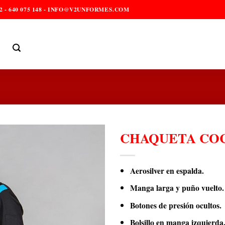
2 - 640 075 148 - INFO@V2UNFORMES.COM
CHAQUETA COC
Aerosilver en espalda.
Manga larga y puño vuelto.
Botones de presión ocultos.
Bolsillo en manga izquierda