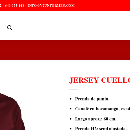
2 - 640 075 148 - INFO@V2UNFORMES.COM
JERSEY CUELL
Prenda de punto.
Canalé en bocamanga, escot
Largo aprox.: 60 cm.
Prenda H2: semi ajustada.