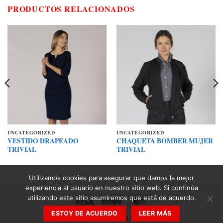
PRODUCTOS RELACIONADOS
UNCATEGORIZED
UNCATEGORIZED
VESTIDO DRAPEADO
CHAQUETA BOMBER MUJER
TRIVIAL
TRIVIAL
Utilizamos cookies para asegurar que damos la mejor
experiencia al usuario en nuestro sitio web. Si continúa
utilizando este sitio asumiremos que está de acuerdo.
Visa
Stripe
MasterCard
ESTOY DE ACUERDO
LEER MÁS
Copyright 2026 ©
ZARAN 2030 SL