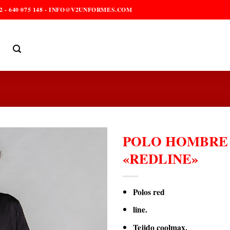
2 - 640 075 148 - INFO@V2UNFORMES.COM
POLO HOMBRE
«REDLINE»
Polos red
line.
Tejido coolmax.