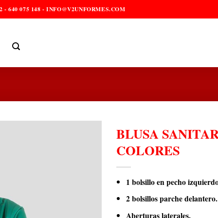
2 - 640 075 148 - INFO@V2UNFORMES.COM
BLUSA SANITAR
COLORES
1 bolsillo en pecho izquierdo
2 bolsillos parche delantero.
Aberturas laterales.