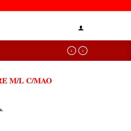
E M/L C/MAO
a.