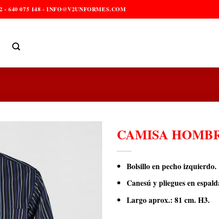
2 - 640 075 148 - INFO@V2UNFORMES.COM
CAMISA HOMBR
Bolsillo en pecho izquierdo.
Canesú y pliegues en espald
Largo aprox.: 81 cm. H3.