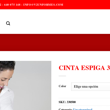
2 - 640 075 148 - INFO@V2UNFORMES.COM
CINTA ESPIGA 3
Color
SKU:
330500
Categoría:
Uncategorized