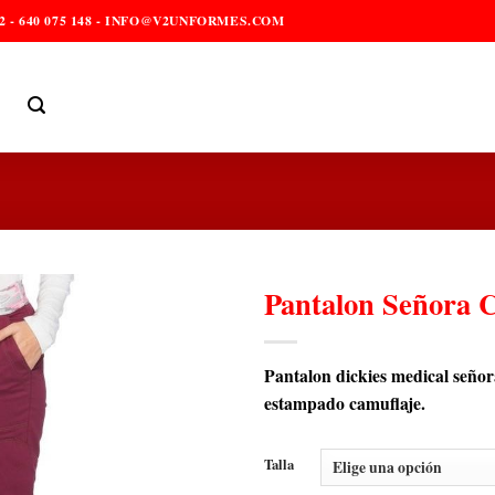
2 - 640 075 148 - INFO@V2UNFORMES.COM
Pantalon Señora C
Pantalon dickies medical señora
estampado camuflaje.
Talla