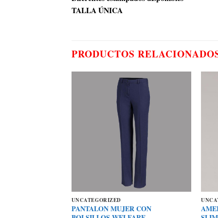
TALLA ÚNICA
PRODUCTOS RELACIONADO
UNCATEGORIZED
UNCA
R CON
PANTALON MUJER CON
AME
NEN
BOLSILLOS WELFARE
SLIM