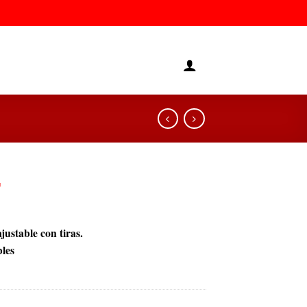
F
ustable con tiras.
bles